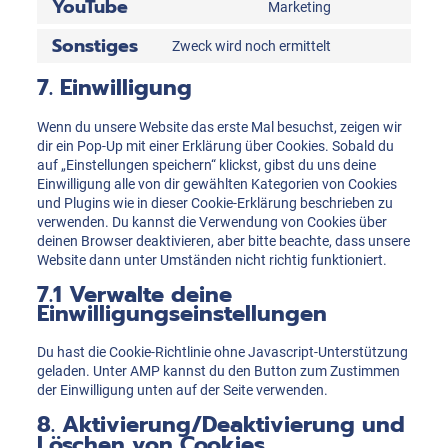
YouTube
Marketing
service
Consent
google-
to
Sonstiges
Zweck wird noch ermittelt
fonts
service
Consent
youtube
to
7. Einwilligung
service
sonstiges
Wenn du unsere Website das erste Mal besuchst, zeigen wir
dir ein Pop-Up mit einer Erklärung über Cookies. Sobald du
auf „Einstellungen speichern“ klickst, gibst du uns deine
Einwilligung alle von dir gewählten Kategorien von Cookies
und Plugins wie in dieser Cookie-Erklärung beschrieben zu
verwenden. Du kannst die Verwendung von Cookies über
deinen Browser deaktivieren, aber bitte beachte, dass unsere
Website dann unter Umständen nicht richtig funktioniert.
7.1 Verwalte deine
Einwilligungseinstellungen
Du hast die Cookie-Richtlinie ohne Javascript-Unterstützung
geladen. Unter AMP kannst du den Button zum Zustimmen
der Einwilligung unten auf der Seite verwenden.
8. Aktivierung/Deaktivierung und
Löschen von Cookies