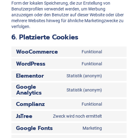
Form der lokalen Speicherung, die zur Erstellung von
Benutzerprofilen verwendet werden, um Werbung
anzuzeigen oder den Benutzer auf dieser Website oder über
mehrere Websites hinweg für ähnliche Marketingzwecke zu
verfolgen.
6. Platzierte Cookies
WooCommerce
Funktional
Consent
to
WordPress
Funktional
service
Consent
woocommerce
to
Elementor
Statistik (anonym)
service
Consent
wordpress
to
Google
service
Statistik (anonym)
Analytics
Consent
elementor
to
Complianz
service
Funktional
Consent
google-
to
JsTree
analytics
Zweck wird noch ermittelt
service
Consent
complianz
to
Google Fonts
Marketing
service
Consent
jstree
to