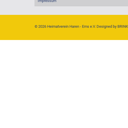
Impressum
© 2026 Heimatverein Haren - Ems e.V. Designed by
BRIN