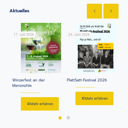
Aktuelles
17. Juli 2026
24. Juni 2026
12.
Juni
Winzerfest an der
PlattSatt-Festival 2026
16.
Mersmühle
Mehr erfahren
Mehr erfahren