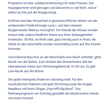
Programm ist eine Jubiläumsverlosung mit vielen Preisen. Der
Hauptgewinner wird gewogen und bekommt so viel Wein, wie er
selbst an Kilo auf die Waage bringt.
Eröffnet wird das Winzerfest in gemeinschftlicher Aktion von der
amtierenden Püntkerkönigin Lena I. und dem Harener
Bürgermeister Markus Honnigfort. Die Stände der Winzer werden
erneut viele unterschiedliche Weine aus ihren Anbaugebieten
kredenzen. Ob Rot, ob Weiß oder, ganz trendig auch in Rosé, die
Gäste an der mersmühle werden weinmäßig sicher auf ihre Kosten
kommen.
Und während Bacchus an der Mersmühle sein Reich entfaltet, gibts
Musik von der Bühne. Zum Auftakt des Winzerfestes lädt der
Heimatverein Haren zum Stimmungabend ab 18 Uhr ein. Es gibt
Live-Musik auf der Bühne.
Die große Weinparty findet am Samstag statt. Für den
musikalischen Rahmen und gute Stimmung sorgt die Gruppe
Headless mit ihrem Slogan „Pop trifft Big Band“. Das
Rahmenprogramm am Sonntag gestaltet der Musikvereins Heede
mit einem Konzert.