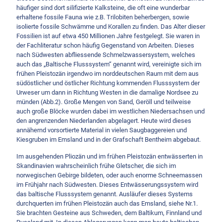
häufiger sind dort silifizierte Kalksteine, die oft eine wunderbar
erhaltene fossile Fauna wie z.B. Trilobiten beherbergen, sowie
isolierte fossile Schwämme und Korallen zu finden. Das Alter dieser
Fossilien ist auf etwa 450 Millionen Jahre festgelegt. Sie waren in
der Fachliteratur schon häufig Gegenstand von Arbeiten. Dieses
nach Südwesten abfliessende Schmelzwassersystem, welches
auch das „Baltische Flusssystem“ genannt wird, vereinigte sich im
frühen Pleistozän irgendwo im norddeutschen Raum mit dem aus
südöstlicher und östlicher Richtung kommenden Flusssystem der
Urweser um dann in Richtung Westen in die damalige Nordsee zu
münden (Abb.2). Große Mengen von Sand, Geröll und teilweise
auch große Blöcke wurden dabei im westlichen Niedersachsen und
den angrenzenden Niederlanden abgelagert. Heute wird dieses
annähernd vorsortierte Material in vielen Saugbaggereien und
Kiesgruben im Emsland und in der Grafschaft Bentheim abgebaut.
Im ausgehenden Pliozän und im frühen Pleistozän entwässerten in
Skandinavien wahrscheinlich frühe Gletscher, die sich im
norwegischen Gebirge bildeten, oder auch enorme Schneemassen
im Frühjahr nach Südwesten. Dieses Entwässerungssystem wird
das baltische Flusssystem genannt. Ausläufer dieses Systems
durchquerten im frühen Pleistozän auch das Emsland, siehe Nr.1.
Sie brachten Gesteine aus Schweden, dem Baltikum, Finnland und