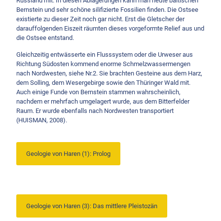
Russland mit. In diesen Ablagerungen kann man heute baltischen
Bernstein und sehr schöne silifizierte Fossilien finden. Die Ostsee
existierte zu dieser Zeit noch gar nicht. Erst die Gletscher der
darauffolgenden Eiszeit räumten dieses vorgeformte Relief aus und
die Ostsee entstand.
Gleichzeitig entwässerte ein Flusssystem oder die Urweser aus
Richtung Südosten kommend enorme Schmelzwassermengen
nach Nordwesten, siehe Nr.2. Sie brachten Gesteine aus dem Harz,
dem Solling, dem Wesergebirge sowie den Thüringer Wald mit.
Auch einige Funde von Bernstein stammen wahrscheinlich,
nachdem er mehrfach umgelagert wurde, aus dem Bitterfelder
Raum. Er wurde ebenfalls nach Nordwesten transportiert
(HUISMAN, 2008).
Geologie von Haren (1): Prolog
Geologie von Haren (3): Das mittlere Pleistozän