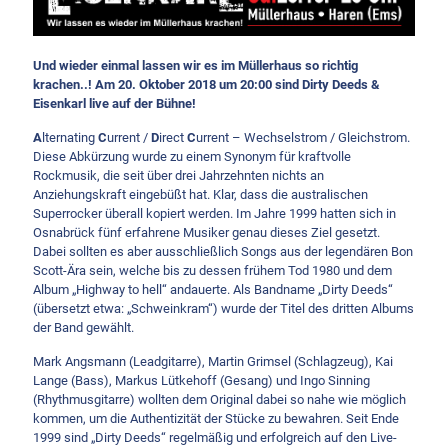
Und wieder einmal lassen wir es im Müllerhaus so richtig
krachen..! Am 20. Oktober 2018 um 20:00 sind Dirty Deeds &
Eisenkarl live auf der Bühne!
A
lternating
C
urrent /
D
irect
C
urrent – Wechselstrom / Gleichstrom.
Diese Abkürzung wurde zu einem Synonym für kraftvolle
Rockmusik, die seit über drei Jahrzehnten nichts an
Anziehungskraft eingebüßt hat. Klar, dass die australischen
Superrocker überall kopiert werden. Im Jahre 1999 hatten sich in
Osnabrück fünf erfahrene Musiker genau dieses Ziel gesetzt.
Dabei sollten es aber ausschließlich Songs aus der legendären Bon
Scott-Ära sein, welche bis zu dessen frühem Tod 1980 und dem
Album „Highway to hell“ andauerte. Als Bandname „Dirty Deeds“
(übersetzt etwa: „Schweinkram“) wurde der Titel des dritten Albums
der Band gewählt.
Mark Angsmann (Leadgitarre), Martin Grimsel (Schlagzeug), Kai
Lange (Bass), Markus Lütkehoff (Gesang) und Ingo Sinning
(Rhythmusgitarre) wollten dem Original dabei so nahe wie möglich
kommen, um die Authentizität der Stücke zu bewahren. Seit Ende
1999 sind „Dirty Deeds“ regelmäßig und erfolgreich auf den Live-