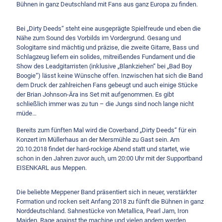
Bühnen in ganz Deutschland mit Fans aus ganz Europa zu finden.
Bei „Dirty Deeds“ steht eine ausgeprägte Spielfreude und eben die
Nähe zum Sound des Vorbilds im Vordergrund. Gesang und
Sologitarre sind mächtig und präzise, die zweite Gitarre, Bass und
Schlagzeug liefern ein solides, mitreißendes Fundament und die
Show des Leadgitarristen (inklusive „Blankziehen“ bei „Bad Boy
Boogie“) lässt keine Wünsche offen. Inzwischen hat sich die Band
dem Druck der zahlreichen Fans gebeugt und auch einige Stücke
der Brian Johnson-Ära ins Set mit aufgenommen. Es gibt
schließlich immer was zu tun – die Jungs sind noch lange nicht
müde…
Bereits zum fünften Mal wird die Coverband „Dirty Deeds“ für ein
Konzert im Müllerhaus an der Mersmühle zu Gast sein. Am
20.10.2018 findet der hard-rockige Abend statt und startet, wie
schon in den Jahren zuvor auch, um 20:00 Uhr mit der Supportband
EISENKARL aus Meppen.
Die beliebte Meppener Band präsentiert sich in neuer, verstärkter
Formation und rocken seit Anfang 2018 zu fünft die Bühnen in ganz
Norddeutschland. Sahnestücke von Metallica, Pearl Jam, Iron
Maiden, Rage against the machine und vielen andern werden