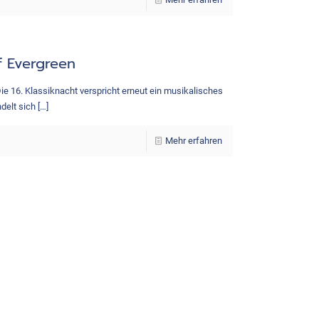
uf Evergreen
Die 16. Klassiknacht verspricht erneut ein musikalisches
delt sich
[…]
Mehr erfahren