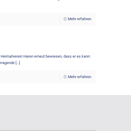
Mehr erfahren
r Heimatverein Haren erneut bewiesen, dass er es kann:
orragende
[…]
Mehr erfahren